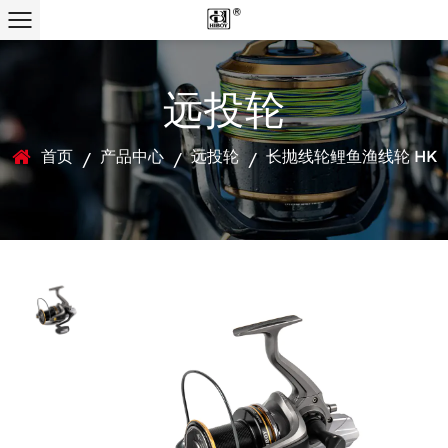
远投轮
首页
产品中心
远投轮
长抛线轮鲤鱼渔线轮 HK
/
/
/